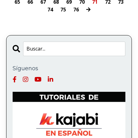
65
66
67
68
69
70
71
72
73
74
75
76
Síguenos