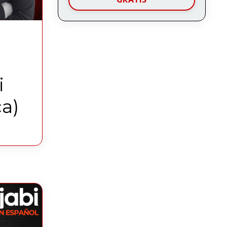
i
ca)